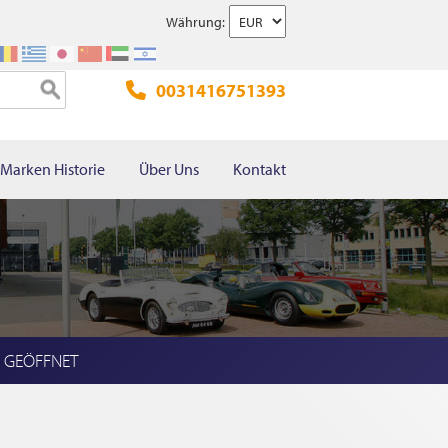
Währung:
0031416751393
Marken Historie
Über Uns
Kontakt
l GEÖFFNET