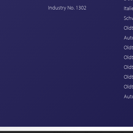
Industry No. 1302
Ital
Sch
Old
Aut
Oldt
Old
Old
Old
Old
Aut