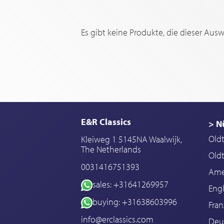
Es gibt keine Produkte, die dieser Aus
E&R Classics
> N
Old
Kleiweg 1 5145NA Waalwijk,
The Netherlands
Oldt
0031416751393
Ame
sales: +31641269957
Engl
buying: +31638603996
Fran
info@erclassics.com
Deu