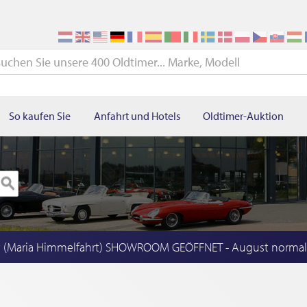
So kaufen Sie
Anfahrt und Hotels
Oldtimer-Auktion
t (Maria Himmelfahrt) SHOWROOM GEÖFFNET - August norma