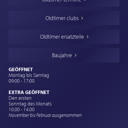
Oldtimers in Europa
Amerikanische Oldtimer
Oldtimer clubs
Englische Oldtimer
Französischer Oldtimer
Oldtimer ersatzteile
Deutsche Oldtimer
Italienische Oldtimer
Baujahre
Schwedische Oldtimer
Oldtimer mit h-kennzeichen
GEÖFFNET
Montag bis Samtag
Auto Oldtimer Markt
09:00 - 17:00
Oldtimer Classic
EXTRA GEÖFFNET
Oldtimer-Versicherung
Den ersten
Sonntag des Monats
Oldtimer-Clubs
10.00 - 14.00
November bis Februar ausgenommen
Oldtimer-Reisen
Oldtimerwerkstatt