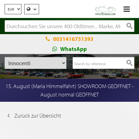
0031416751393
WhatsApp
15. August (Maria Himmelfahrt) SHOWROOM GEÖFFNET -
August normal GEÖFFNET
Zurück zur Übersicht