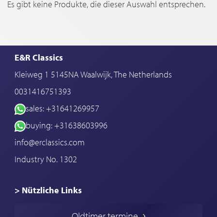
Es gibt keine Produkte, die dieser Auswahl entsprechen.
E&R Classics
Kleiweg 1 5145NA Waalwijk, The Netherlands
0031416751393
sales: +31641269957
buying: +31638603996
info@erclassics.com
Industry No. 1302
> Nützliche Links
Oldtimer Kaufen
Oldtimer termine