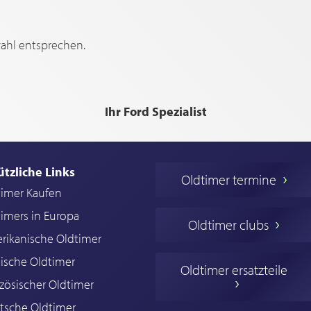
wahl entsprechen.
Ihr Ford Spezialist
ützliche Links
Oldtimer termine
timer Kaufen
imers in Europa
Oldtimer clubs
rikanische Oldtimer
ische Oldtimer
Oldtimer ersatzteile
zösischer Oldtimer
tsche Oldtimer