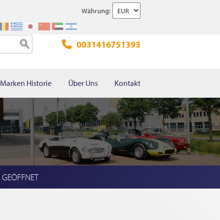
Währung:
0031416751393
Marken Historie
Über Uns
Kontakt
l GEÖFFNET