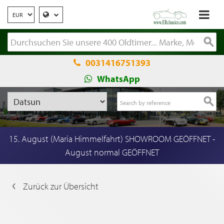
0031416751393
WhatsApp
15. August (Maria Himmelfahrt) SHOWROOM GEÖFFNET -
August normal GEÖFFNET
Zurück zur Übersicht