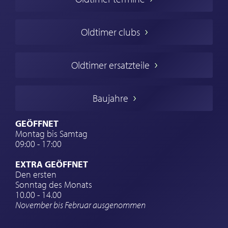
Oldtimers in Europa
Amerikanische Oldtimer
Oldtimer clubs
Englische Oldtimer
Französischer Oldtimer
Oldtimer ersatzteile
Deutsche Oldtimer
Italienische Oldtimer
Baujahre
Schwedische Oldtimer
Oldtimer mit h-kennzeichen
GEÖFFNET
Montag bis Samtag
Auto Oldtimer Markt
09:00 - 17:00
Oldtimer Classic
EXTRA GEÖFFNET
Oldtimer-Versicherung
Den ersten
Sonntag des Monats
Oldtimer-Clubs
10.00 - 14.00
November bis Februar ausgenommen
Oldtimer-Reisen
Oldtimerwerkstatt