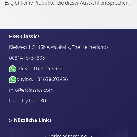
Es gibt keine Produkte, die dieser Auswahl entsprechen.
E&R Classics
Kleiweg 1 5145NA Waalwijk, The Netherlands
0031416751393
sales: +31641269957
buying: +31638603996
info@erclassics.com
Industry No. 1302
> Nützliche Links
Oldtimer Kaufen
Oldtimer termine