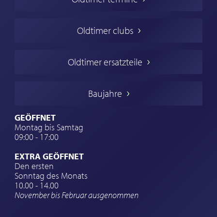
Oldtimers in Europa
Amerikanische Oldtimer
Oldtimer clubs
Englische Oldtimer
Französischer Oldtimer
Oldtimer ersatzteile
Deutsche Oldtimer
Italienische Oldtimer
Baujahre
Schwedische Oldtimer
Oldtimer mit h-kennzeichen
GEÖFFNET
Montag bis Samtag
Auto Oldtimer Markt
09:00 - 17:00
Oldtimer Classic
EXTRA GEÖFFNET
Oldtimer-Versicherung
Den ersten
Sonntag des Monats
Oldtimer-Clubs
10.00 - 14.00
November bis Februar ausgenommen
Oldtimer-Reisen
Oldtimerwerkstatt