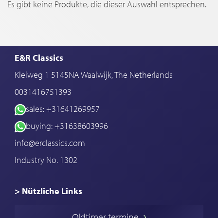
Es gibt keine Produkte, die dieser Auswahl entsprechen.
E&R Classics
Kleiweg 1 5145NA Waalwijk, The Netherlands
0031416751393
sales: +31641269957
buying: +31638603996
info@erclassics.com
Industry No. 1302
> Nützliche Links
Oldtimer Kaufen
Oldtimer termine