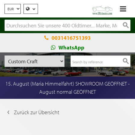
0031416751393
WhatsApp
15. August (Maria Himmelfahrt) SHOWROOM GEÖFFNET -
August normal GEÖFFNET
Zurück zur Übersicht