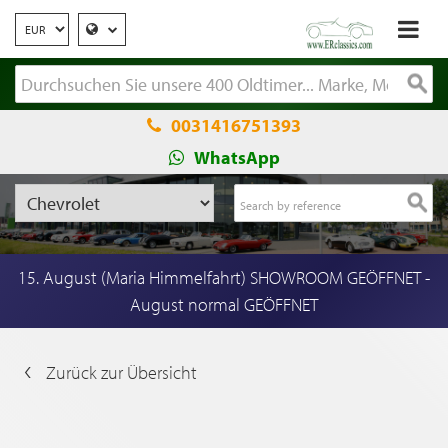
0031416751393
WhatsApp
15. August (Maria Himmelfahrt) SHOWROOM GEÖFFNET -
August normal GEÖFFNET
Zurück zur Übersicht