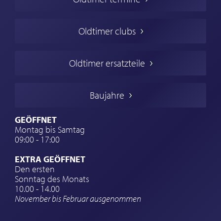
Oldtimers in Europa
Amerikanische Oldtimer
Oldtimer clubs
Englische Oldtimer
Französischer Oldtimer
Oldtimer ersatzteile
Deutsche Oldtimer
Italienische Oldtimer
Baujahre
Schwedische Oldtimer
Oldtimer mit h-kennzeichen
GEÖFFNET
Montag bis Samtag
Auto Oldtimer Markt
09:00 - 17:00
Oldtimer Classic
EXTRA GEÖFFNET
Oldtimer-Versicherung
Den ersten
Sonntag des Monats
Oldtimer-Clubs
10.00 - 14.00
November bis Februar ausgenommen
Oldtimer-Reisen
Oldtimerwerkstatt