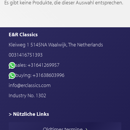
Es gibt keine Produkte, die dieser Auswahl entsprechen.
E&R Classics
Kleiweg 1 5145NA Waalwijk, The Netherlands
0031416751393
sales: +31641269957
buying: +31638603996
info@erclassics.com
Industry No. 1302
> Nützliche Links
Oldtimer Kaufen
Oldtimer termine