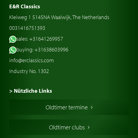
E&R Classics
Kleiweg 1 5145NA Waalwijk, The Netherlands
0031416751393
sales: +31641269957
buying: +31638603996
info@erclassics.com
Industry No. 1302
> Nützliche Links
Oldtimer Kaufen
Oldtimer termine
Oldtimers in Europa
Amerikanische Oldtimer
Oldtimer clubs
Englische Oldtimer