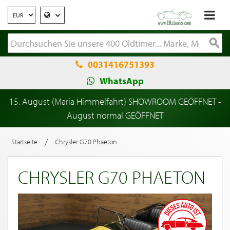
0031416751393
WhatsApp
15. August (Maria Himmelfahrt) SHOWROOM GEÖFFNET -
August normal GEÖFFNET
/
Startseite
Chrysler G70 Phaeton
CHRYSLER G70 PHAETON