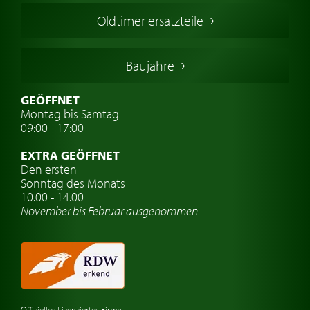
Französischer Oldtimer
Oldtimer ersatzteile
Deutsche Oldtimer
Italienische Oldtimer
Baujahre
Schwedische Oldtimer
Oldtimer mit h-kennzeichen
GEÖFFNET
Montag bis Samtag
Auto Oldtimer Markt
09:00 - 17:00
Oldtimer Classic
EXTRA GEÖFFNET
Oldtimer-Versicherung
Den ersten
Sonntag des Monats
Oldtimer-Clubs
10.00 - 14.00
November bis Februar ausgenommen
Oldtimer-Reisen
Oldtimerwerkstatt
Automarken uhren
Offizielles Lizenziertes Firma