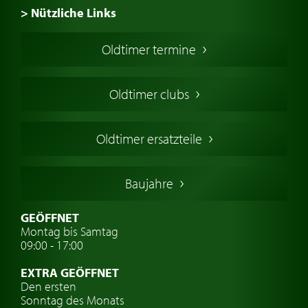
> Nützliche Links
Oldtimer Kaufen
Oldtimer termine
Oldtimers in Europa
Amerikanische Oldtimer
Oldtimer clubs
Englische Oldtimer
Französischer Oldtimer
Oldtimer ersatzteile
Deutsche Oldtimer
Italienische Oldtimer
Baujahre
Schwedische Oldtimer
Oldtimer mit h-kennzeichen
GEÖFFNET
Montag bis Samtag
Auto Oldtimer Markt
09:00 - 17:00
Oldtimer Classic
EXTRA GEÖFFNET
Oldtimer-Versicherung
Den ersten
Sonntag des Monats
Oldtimer-Clubs