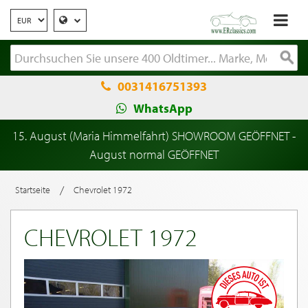
0031416751393
WhatsApp
15. August (Maria Himmelfahrt) SHOWROOM GEÖFFNET -
August normal GEÖFFNET
/
Startseite
Chevrolet 1972
CHEVROLET 1972