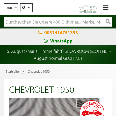
0031416751393
WhatsApp
15. August (Maria Himmelfahrt) SHOWROOM GEÖFFNET -
August normal GEÖFFNET
/
Startseite
Chevrolet 1950
CHEVROLET 1950