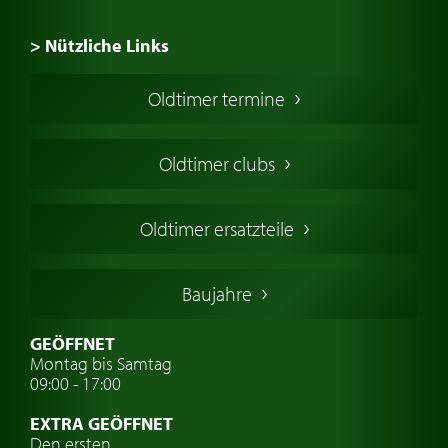
> Nützliche Links
Oldtimer Kaufen
Oldtimer termine
Oldtimers in Europa
Amerikanische Oldtimer
Oldtimer clubs
Englische Oldtimer
Französischer Oldtimer
Oldtimer ersatzteile
Deutsche Oldtimer
Italienische Oldtimer
Baujahre
Schwedische Oldtimer
Oldtimer mit h-kennzeichen
GEÖFFNET
Montag bis Samtag
Auto Oldtimer Markt
09:00 - 17:00
Oldtimer Classic
EXTRA GEÖFFNET
Oldtimer-Versicherung
Den ersten