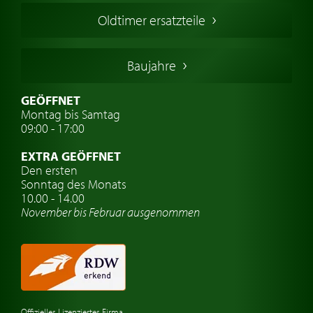
Französischer Oldtimer
Oldtimer ersatzteile
Deutsche Oldtimer
Italienische Oldtimer
Baujahre
Schwedische Oldtimer
Oldtimer mit h-kennzeichen
GEÖFFNET
Montag bis Samtag
Auto Oldtimer Markt
09:00 - 17:00
Oldtimer Classic
EXTRA GEÖFFNET
Oldtimer-Versicherung
Den ersten
Sonntag des Monats
Oldtimer-Clubs
10.00 - 14.00
November bis Februar ausgenommen
Oldtimer-Reisen
Oldtimerwerkstatt
Automarken uhren
Offizielles Lizenziertes Firma