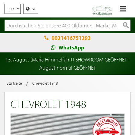
0031416751393
WhatsApp
15. August (Maria Himmelfahrt) SHOWROOM GEÖFFNET -
August normal GEÖFFNET
/
Startseite
Chevrolet 1948
CHEVROLET 1948