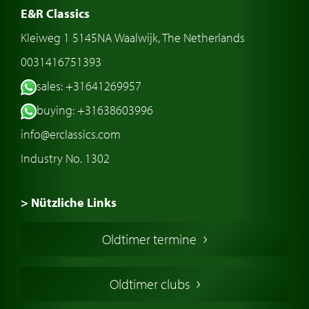
E&R Classics
Kleiweg 1 5145NA Waalwijk, The Netherlands
0031416751393
sales: +31641269957
buying: +31638603996
info@erclassics.com
Industry No. 1302
> Nützliche Links
Oldtimer Kaufen
Oldtimer termine
Oldtimers in Europa
Amerikanische Oldtimer
Oldtimer clubs
Englische Oldtimer