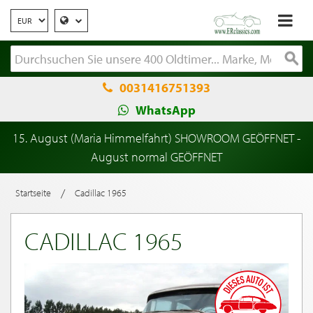
0031416751393
WhatsApp
15. August (Maria Himmelfahrt) SHOWROOM GEÖFFNET -
August normal GEÖFFNET
/
Startseite
Cadillac 1965
CADILLAC 1965