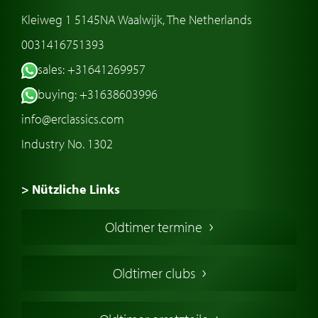
Kleiweg 1 5145NA Waalwijk, The Netherlands
0031416751393
sales: +31641269957
buying: +31638603996
info@erclassics.com
Industry No. 1302
> Nützliche Links
Oldtimer Kaufen
Oldtimer termine
Oldtimers in Europa
Amerikanische Oldtimer
Oldtimer clubs
Englische Oldtimer
Französischer Oldtimer