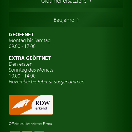
Oldtimer ersatzteile
Deutsche Oldtimer
Italienische Oldtimer
Baujahre
Schwedische Oldtimer
Oldtimer mit h-kennzeichen
GEÖFFNET
Montag bis Samtag
Auto Oldtimer Markt
09:00 - 17:00
Oldtimer Classic
EXTRA GEÖFFNET
Oldtimer-Versicherung
Den ersten
Sonntag des Monats
Oldtimer-Clubs
10.00 - 14.00
November bis Februar ausgenommen
Oldtimer-Reisen
Oldtimerwerkstatt
Automarken uhren
Offizielles Lizenziertes Firma