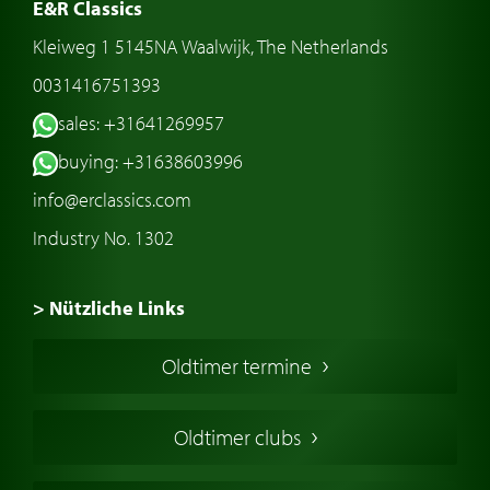
E&R Classics
Kleiweg 1 5145NA Waalwijk, The Netherlands
0031416751393
sales: +31641269957
buying: +31638603996
info@erclassics.com
Industry No. 1302
> Nützliche Links
Oldtimer Kaufen
Oldtimer termine
Oldtimers in Europa
Amerikanische Oldtimer
Oldtimer clubs
Englische Oldtimer
Französischer Oldtimer