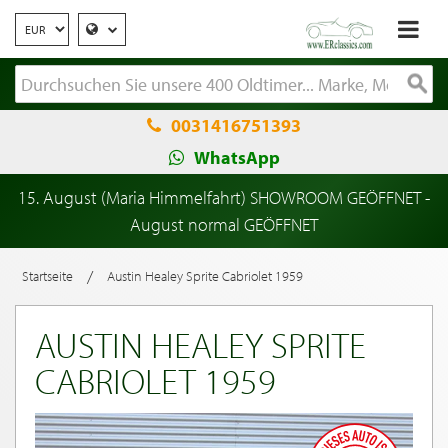
0031416751393
WhatsApp
15. August (Maria Himmelfahrt) SHOWROOM GEÖFFNET -
August normal GEÖFFNET
/
Startseite
Austin Healey Sprite Cabriolet 1959
AUSTIN HEALEY SPRITE
CABRIOLET 1959