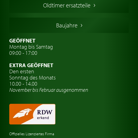
Oldtimer ersatzteile
Deutsche Oldtimer
Italienische Oldtimer
Baujahre
Schwedische Oldtimer
Oldtimer mit h-kennzeichen
GEÖFFNET
Montag bis Samtag
Auto Oldtimer Markt
09:00 - 17:00
Oldtimer Classic
EXTRA GEÖFFNET
Oldtimer-Versicherung
Den ersten
Sonntag des Monats
Oldtimer-Clubs
10.00 - 14.00
November bis Februar ausgenommen
Oldtimer-Reisen
Oldtimerwerkstatt
Automarken uhren
Offizielles Lizenziertes Firma