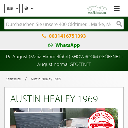
0031416751393
WhatsApp
15. August (Maria Himmelfahrt) SHOWROOM GEÖFFNET -
August normal GEÖFFNET
/
Startseite
Austin Healey 1969
AUSTIN HEALEY 1969