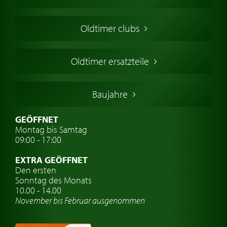
Oldtimers in Europa
Amerikanische Oldtimer
Oldtimer clubs
Englische Oldtimer
Französischer Oldtimer
Oldtimer ersatzteile
Deutsche Oldtimer
Italienische Oldtimer
Baujahre
Schwedische Oldtimer
Oldtimer mit h-kennzeichen
GEÖFFNET
Montag bis Samtag
Auto Oldtimer Markt
09:00 - 17:00
Oldtimer Classic
EXTRA GEÖFFNET
Oldtimer-Versicherung
Den ersten
Sonntag des Monats
Oldtimer-Clubs
10.00 - 14.00
November bis Februar ausgenommen
Oldtimer-Reisen
Oldtimerwerkstatt