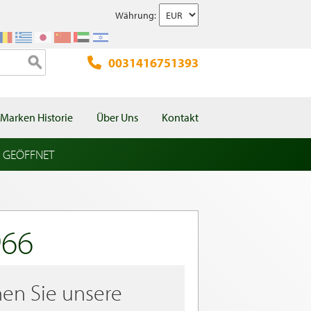
Währung:
0031416751393
Marken Historie
Über Uns
Kontakt
l GEÖFFNET
966
en Sie unsere