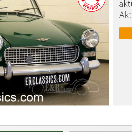
akt
Akt