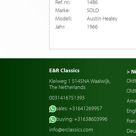
Ref. nr.:
1486
Marke:
SOLD
Modell:
Austin Healey
Jahr:
1966
E&R Classics
> N
Old
Kleiweg 1 5145NA Waalwijk,
The Netherlands
Oldt
0031416751393
Ame
sales: +31641269957
Engl
buying: +31638603996
Fran
info@erclassics.com
Deu