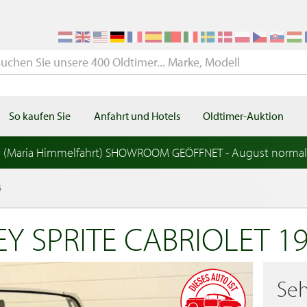
So kaufen Sie
Anfahrt und Hotels
Oldtimer-Auktion
t (Maria Himmelfahrt) SHOWROOM GEÖFFNET - August norma
6
Y SPRITE CABRIOLET 1
Seh