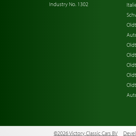
Industry No. 1302
Ital
Sch
Old
Aut
Oldt
Old
Old
Old
Old
Aut
©2026 Victory Classic Cars BV
Devel