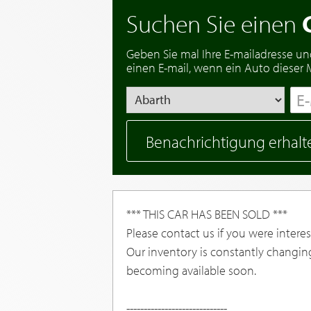
Suchen Sie einen
Geben Sie mal Ihre E-mailadresse un
einen E-mail, wenn ein Auto dieser Ma
Benachrichtigung erhalt
*** THIS CAR HAS BEEN SOLD ***
Please contact us if you were interest
Our inventory is constantly changin
becoming available soon.
-----------------------------