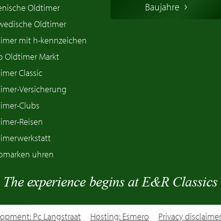
Baujahre
ienische Oldtimer
wedische Oldtimer
timer mit h-kennzeichen
o Oldtimer Markt
imer Classic
timer-Versicherung
timer-Clubs
timer-Reisen
timerwerkstatt
omarken uhren
opment: Pc Langstraat
Hosting: Esmero
Privacy disclaime