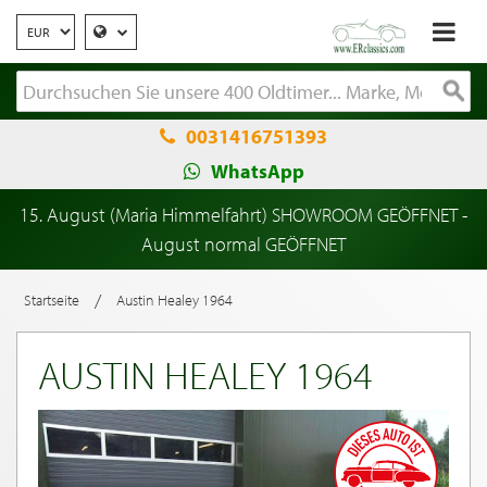
0031416751393
WhatsApp
15. August (Maria Himmelfahrt) SHOWROOM GEÖFFNET -
August normal GEÖFFNET
/
Startseite
Austin Healey 1964
AUSTIN HEALEY 1964