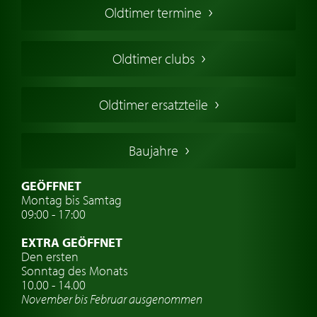
Oldtimer termine
Oldtimers in Europa
Amerikanische Oldtimer
Oldtimer clubs
Englische Oldtimer
Französischer Oldtimer
Oldtimer ersatzteile
Deutsche Oldtimer
Italienische Oldtimer
Baujahre
Schwedische Oldtimer
Oldtimer mit h-kennzeichen
GEÖFFNET
Montag bis Samtag
Auto Oldtimer Markt
09:00 - 17:00
Oldtimer Classic
EXTRA GEÖFFNET
Oldtimer-Versicherung
Den ersten
Sonntag des Monats
Oldtimer-Clubs
10.00 - 14.00
November bis Februar ausgenommen
Oldtimer-Reisen