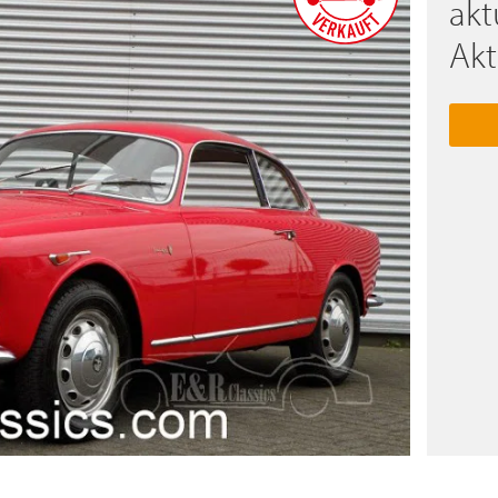
akt
Akt