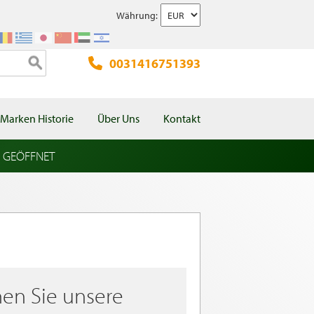
Währung:
0031416751393
Marken Historie
Über Uns
Kontakt
l GEÖFFNET
en Sie unsere