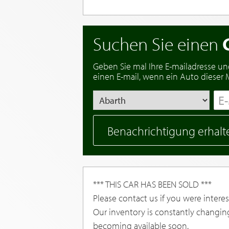
Suchen Sie einen
Geben Sie mal Ihre E-mailadresse un
einen E-mail, wenn ein Auto dieser Ma
Benachrichtigung erhalt
*** THIS CAR HAS BEEN SOLD ***
Please contact us if you were interest
Our inventory is constantly changin
becoming available soon.