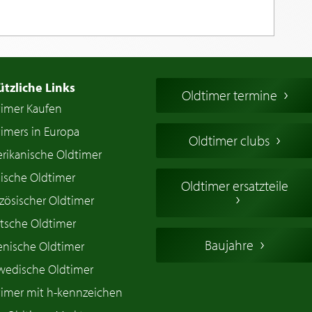
ützliche Links
Oldtimer termine
timer Kaufen
imers in Europa
Oldtimer clubs
rikanische Oldtimer
ische Oldtimer
Oldtimer ersatzteile
zösischer Oldtimer
tsche Oldtimer
Baujahre
ienische Oldtimer
wedische Oldtimer
timer mit h-kennzeichen