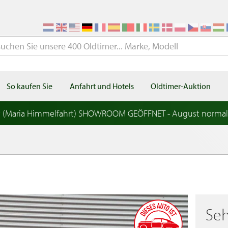
So kaufen Sie
Anfahrt und Hotels
Oldtimer-Auktion
t (Maria Himmelfahrt) SHOWROOM GEÖFFNET - August norma
Seh