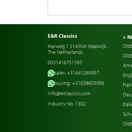
E&R Classics
> N
Old
Kleiweg 1 5145NA Waalwijk,
The Netherlands
Oldt
0031416751393
Ame
sales: +31641269957
Engl
buying: +31638603996
Fran
info@erclassics.com
Deu
Industry No. 1302
Ital
Sch
Old